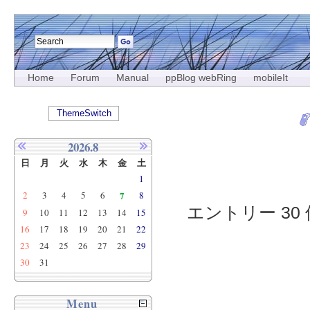
Home
Forum
Manual
ppBlog webRing
mobileIt
ThemeSwitch
2026.8
日
月
火
水
木
金
土
1
2
3
4
5
6
7
8
エントリー 30 
9
10
11
12
13
14
15
16
17
18
19
20
21
22
23
24
25
26
27
28
29
30
31
Menu