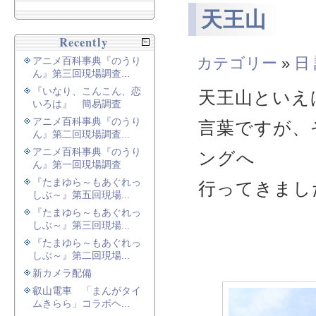
天王山
Recently
カテゴリー
»
日
アニメ百科事典『のうり
ん』第三回現場調査...
『いなり、こんこん、恋
天王山といえ
いろは』 簡易調査
アニメ百科事典『のうり
言葉ですが、
ん』第二回現場調査...
アニメ百科事典『のうり
ングへ
ん』第一回現場調査
『たまゆら～もあぐれっ
行ってきまし
しぶ～』第五回現場...
『たまゆら～もあぐれっ
しぶ～』第三回現場...
『たまゆら～もあぐれっ
しぶ～』第二回現場...
新カメラ配備
叡山電車 「まんがタイ
ムきらら」コラボヘ...