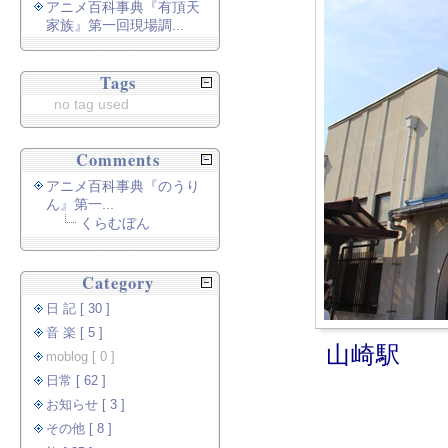
アニメ百科事典『有頂天
家族』第一回現場調...
Tags
no tag used
Comments
アニメ百科事典『のうり
ん』第一...
くらむぼん
Category
日 記 [ 30 ]
音 楽 [ 5 ]
山崎駅
moblog [ 0 ]
日常 [ 62 ]
お知らせ [ 3 ]
その他 [ 8 ]