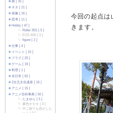
旅 [ 35 ]
ネタ [ 21 ]
画像 [ 16 ]
今回の起点は
思考 [ 11 ]
きます。
Hobby [ 47 ]
Rollei 35S [ 5 ]
EOS 60D [ 0 ]
figure [ 2 ]
仕事 [ 4 ]
イベント [ 15 ]
フラグ [ 20 ]
ゲーム [ 19 ]
料理 [ 1 ]
非日常 [ 92 ]
2次元文化遺産 [ 16 ]
アニメ [ 15 ]
アニメ百科事典 [ 50 ]
たまゆら [ 5 ]
夏色キセキ [ 0 ]
中二病でも恋がした