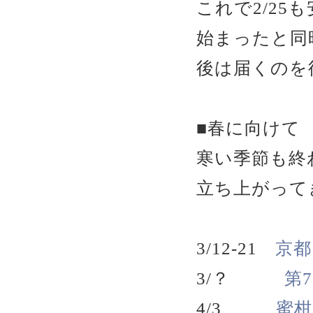
これで2/2
始まったと同
後は届くのを
■春に向けて
寒い季節も終
立ち上がって
3/12-21
京都
3/？
第
4/3
蜜柑