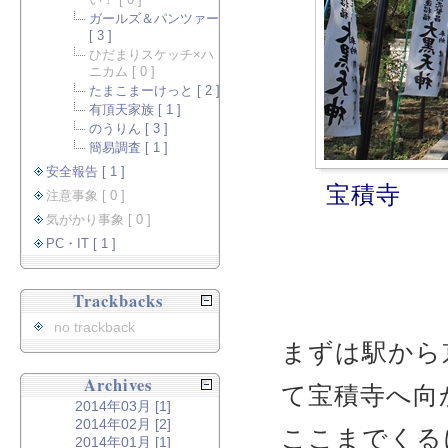
い！ [ 0 ]
ガールズ＆パンツァー
[ 3 ]
ひだまりスケッチ×ハ
ニカム [ 0 ]
たまこまーけっと [ 2 ]
有頂天家族 [ 1 ]
のうりん [ 3 ]
簡易調査 [ 1 ]
安全報告 [ 1 ]
宝積寺
注意事象 [ 0 ]
気がかり事象 [ 0 ]
PC・IT [ 1 ]
Trackbacks
no trackback
まずは駅から
Archives
て宝積寺へ向
2014年03月 [1]
2014年02月 [2]
ここまでくる
2014年01月 [1]