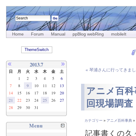
Home
Forum
Manual
ppBlog webRing
mobileIt
ThemeSwitch
2013.7
« 琴浦さんに行ってきま
日
月
火
水
木
金
土
1
2
3
4
5
6
7
8
9
10
11
12
13
アニメ百科
14
15
16
17
18
19
20
21
22
23
24
25
26
27
回現場調査
28
29
30
31
カテゴリー
»
アニメ百科事典
Menu
記事書くの久