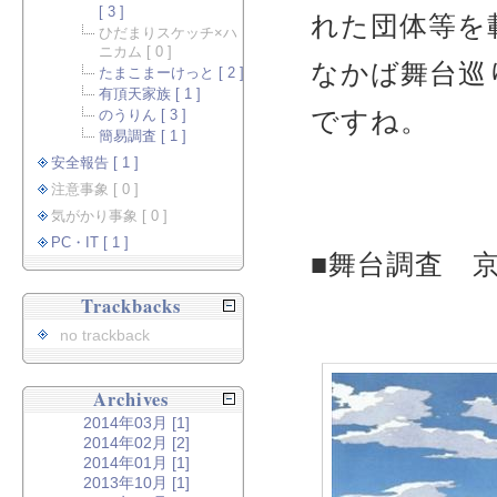
[ 3 ]
れた団体等を
ひだまりスケッチ×ハ
ニカム [ 0 ]
なかば舞台巡
たまこまーけっと [ 2 ]
有頂天家族 [ 1 ]
ですね。
のうりん [ 3 ]
簡易調査 [ 1 ]
安全報告 [ 1 ]
注意事象 [ 0 ]
気がかり事象 [ 0 ]
PC・IT [ 1 ]
■舞台調査 
Trackbacks
no trackback
Archives
2014年03月 [1]
2014年02月 [2]
2014年01月 [1]
2013年10月 [1]