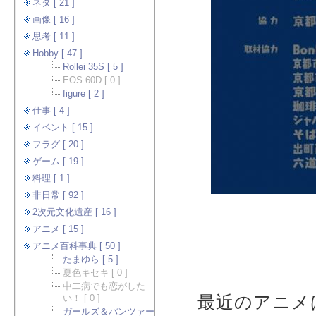
ネタ [ 21 ]
画像 [ 16 ]
思考 [ 11 ]
Hobby [ 47 ]
Rollei 35S [ 5 ]
EOS 60D [ 0 ]
figure [ 2 ]
仕事 [ 4 ]
イベント [ 15 ]
フラグ [ 20 ]
ゲーム [ 19 ]
料理 [ 1 ]
非日常 [ 92 ]
2次元文化遺産 [ 16 ]
アニメ [ 15 ]
アニメ百科事典 [ 50 ]
たまゆら [ 5 ]
夏色キセキ [ 0 ]
中二病でも恋がした
最近のアニメ
い！ [ 0 ]
ガールズ＆パンツァー