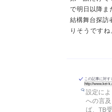
で明日以降ま
結構舞台探訪
りそうですね
この記事に対する T
設定によ
への言及
ば、TB