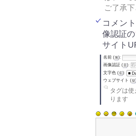
ご了承下
コメン
像認証の
サイトU
名前 (
):
N
画像認証 (
):
I
文字色 (
):
C
ウェブサイト (
U
タグは使え
ります