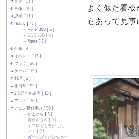
ネタ [ 21 ]
よく似た看板
画像 [ 16 ]
思考 [ 11 ]
もあって見事
Hobby [ 47 ]
Rollei 35S [ 5 ]
EOS 60D [ 0 ]
figure [ 2 ]
仕事 [ 4 ]
イベント [ 15 ]
フラグ [ 20 ]
ゲーム [ 19 ]
料理 [ 1 ]
非日常 [ 92 ]
2次元文化遺産 [ 16 ]
アニメ [ 15 ]
アニメ百科事典 [ 50 ]
たまゆら [ 5 ]
夏色キセキ [ 0 ]
中二病でも恋がした
い！ [ 0 ]
ガールズ＆パンツァー