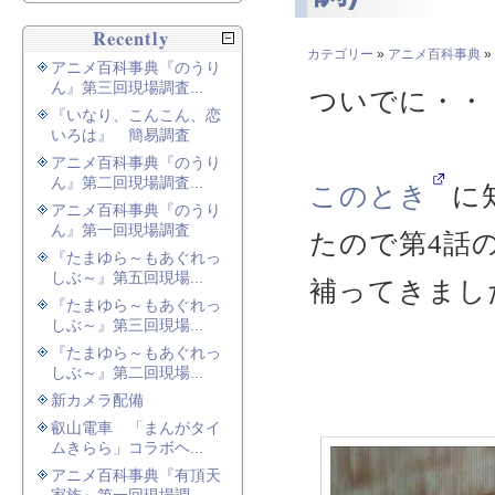
Recently
カテゴリー
»
アニメ百科事典
アニメ百科事典『のうり
ん』第三回現場調査...
ついでに・・
『いなり、こんこん、恋
いろは』 簡易調査
アニメ百科事典『のうり
ん』第二回現場調査...
このとき
に
アニメ百科事典『のうり
ん』第一回現場調査
たので第4話
『たまゆら～もあぐれっ
しぶ～』第五回現場...
補ってきまし
『たまゆら～もあぐれっ
しぶ～』第三回現場...
『たまゆら～もあぐれっ
しぶ～』第二回現場...
新カメラ配備
叡山電車 「まんがタイ
ムきらら」コラボヘ...
アニメ百科事典『有頂天