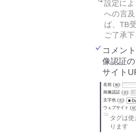
設定によ
への言及
ば、TB
ご了承下
コメン
像認証の
サイトU
名前 (
):
N
画像認証 (
):
I
文字色 (
):
C
ウェブサイト (
U
タグは使え
ります