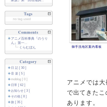
家族』第一回現場調...
Tags
no tag used
Comments
アニメ百科事典『のうり
ん』第一...
御手洗地区案内看板
くらむぼん
Category
日 記 [ 30 ]
音 楽 [ 5 ]
moblog [ 0 ]
アニメでは大
日常 [ 62 ]
お知らせ [ 3 ]
で出てきたこ
その他 [ 8 ]
あります。
旅 [ 35 ]