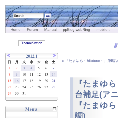
Home
Forum
Manual
ppBlog webRing
mobileIt
ThemeSwitch
2012.1
« 『たまゆら～hitotose～』第
日
月
火
水
木
金
土
1
2
3
4
5
6
7
8
9
10
11
12
13
14
15
16
17
18
19
20
21
『たまゆら～
22
23
24
25
26
27
28
台補足(ア
29
30
31
『たまゆら～
Menu
調)