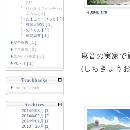
[ 3 ]
ひだまりスケッチ×ハ
七卿落遺跡
ニカム [ 0 ]
たまこまーけっと [ 2 ]
有頂天家族 [ 1 ]
のうりん [ 3 ]
簡易調査 [ 1 ]
安全報告 [ 1 ]
注意事象 [ 0 ]
麻音の実家で
気がかり事象 [ 0 ]
PC・IT [ 1 ]
(しちきょう
Trackbacks
no trackback
Archives
2014年03月 [1]
2014年02月 [2]
2014年01月 [1]
2013年10月 [1]