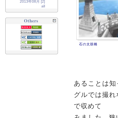
2013年08月 [2]
all
Others
石の太鼓橋
あることは知
グルでは撮れ
で収めて
みました。狭